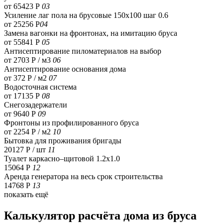
от 65423 Р
03
Усиление лаг пола на брусовые 150х100 шаг 0.6
от 25256 Р
04
Замена вагонки на фронтонах, на имитацию бруса
от 55841 Р
05
Антисептирование пиломатериалов на выбор
от 2703 Р / м3
06
Антисептирование основания дома
от 372 Р / м2
07
Водосточная система
от 17135 Р
08
Снегозадержатели
от 9640 Р
09
Фронтоны из профилированного бруса
от 2254 Р / м2
10
Бытовка для проживания бригады
20127 Р
/ шт
11
Туалет каркасно–щитовой 1.2х1.0
15064 Р
12
Аренда генератора на весь срок строительства
14768 Р
13
показать ещё
Калькулятор расчёта дома из бруса