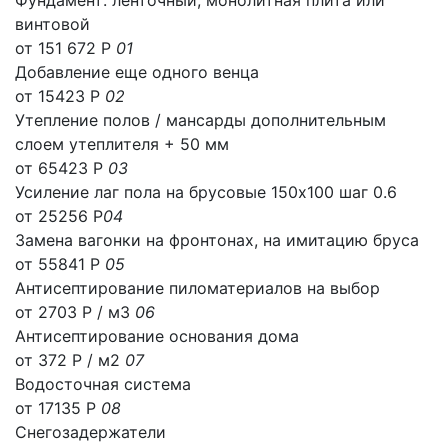
Фундамент: ленточный, монолитная плита или
винтовой
от 151 672 Р
01
Добавление еще одного венца
от 15423 Р
02
Утепление полов / мансарды дополнительным
слоем утеплителя + 50 мм
от 65423 Р
03
Усиление лаг пола на брусовые 150х100 шаг 0.6
от 25256 Р
04
Замена вагонки на фронтонах, на имитацию бруса
от 55841 Р
05
Антисептирование пиломатериалов на выбор
от 2703 Р / м3
06
Антисептирование основания дома
от 372 Р / м2
07
Водосточная система
от 17135 Р
08
Снегозадержатели